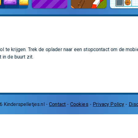
 vol te krijgen. Trek de oplader naar een stopcontact om de mobi
in de buurt zit.
6
Kinderspelletjes.nl
-
Contact
-
Cookies
-
Privacy Policy
-
Dis