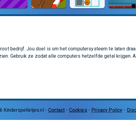
groot bedrijf. Jou doel is om het computersysteem te laten draa
zien. Gebruik ze zodat alle computers hetzelfde getal krijgen. 
6
Kinderspelletjes.nl
-
Contact
-
Cookies
-
Privacy Policy
-
Dis