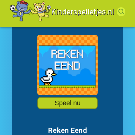
Kinderspelletjes.nl
Speel nu
Reken Eend